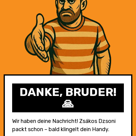
DANKE, BRUDER!
🙏
Wir haben deine Nachricht! Zsákos Dzsoni
packt schon – bald klingelt dein Handy.