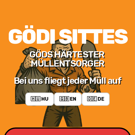
GÖDI SITTES
GÖDS HÄRTESTER 
MÜLLENTSORGER
Bei uns fliegt jeder Müll auf
🇭🇺 HU
🇬🇧 EN
🇩🇪 DE