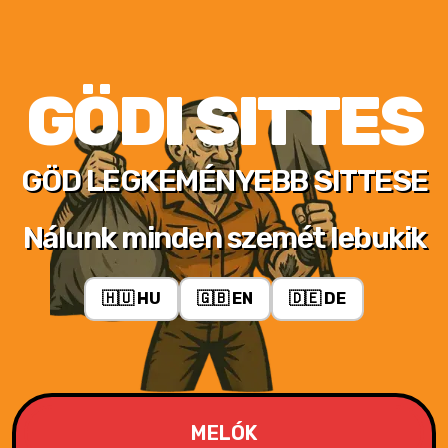
GÖDI SITTES
GÖD LEGKEMÉNYEBB SITTESE
Nálunk minden szemét lebukik
🇭🇺 HU
🇬🇧 EN
🇩🇪 DE
MELÓK