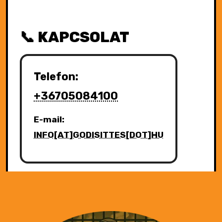
📞 KAPCSOLAT
Telefon:
+36705084100
E-mail:
INFO[AT]GODISITTES[DOT]HU