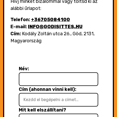
Hívj minket bizalommal vagy töltsd ki az
alábbi űrlapot:
Telefon:
+36705084100
E-mail:
INFO@GODISITTES.HU
Cím:
Kodály Zoltán utca 26., Göd, 2131,
Magyarország
Név:
Cím (ahonnan vinni kell):
Mit kell elszállítani?