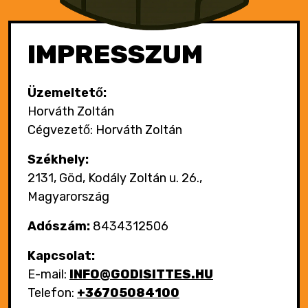
IMPRESSZUM
Üzemeltető:
Horváth Zoltán
Cégvezető: Horváth Zoltán
Székhely:
2131, Göd, Kodály Zoltán u. 26.,
Magyarország
Adószám:
8434312506
Kapcsolat:
E-mail:
INFO@GODISITTES.HU
Telefon:
+36705084100