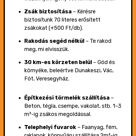
Zsák biztosítása
–
Kérésre
biztosítunk 70 literes erősített
zsákokat (+500 Ft/db).
Rakodás segéd nélkül
–
Te rakod
meg, mi elvisszük.
30 km-es körzeten belül
–
Göd és
környéke, beleértve Dunakeszi, Vác,
Fót, Veresegyház.
Építkezési törmelék szállítása
–
Beton, tégla, csempe, vakolat, stb. 1–3
m³-ig zsákos megoldással.
Telephelyi fuvarok
–
Faanyag, fém,
raklapok, könnyűáru szállítása 2m³-ig.