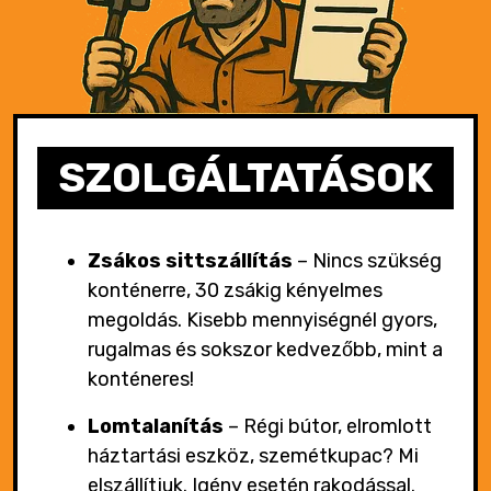
SZOLGÁLTATÁSOK
Zsákos sittszállítás
–
Nincs szükség
konténerre, 30 zsákig kényelmes
megoldás. Kisebb mennyiségnél gyors,
rugalmas és sokszor kedvezőbb, mint a
konténeres!
Lomtalanítás
–
Régi bútor, elromlott
háztartási eszköz, szemétkupac? Mi
elszállítjuk. Igény esetén rakodással.