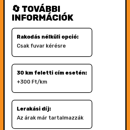
🔄 TOVÁBBI
INFORMÁCIÓK
Rakodás nélküli opció:
Csak fuvar kérésre
30 km feletti cím esetén:
+300 Ft/km
Lerakási díj:
Az árak már tartalmazzák